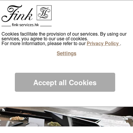
首页
生活品味服务
仿真绿化墙，永生苔藓墙及花艺
Cookies facilitate the provision of our services. By using our
services, you agree to our use of cookies.
For more information, please refer to our
Privacy Policy
.
Settings
品
Accept all Cookies