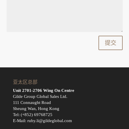
提交
亚太区总部
Unit 2701-2706 Wing On Centre
Gilde Group Global Sales Ltd.
111 Connaught Road
Sheung Wan, Hong Kong
Tel: (+852) 69768725
E-Mail:
ruby.li@gildeglobal.com