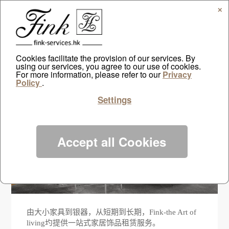
✕
Cookies facilitate the provision of our services. By
using our services, you agree to our use of cookies.
For more information, please refer to our
Privacy
Policy
.
饰品租赁
Settings
Accept all Cookies
由大小家具到银器，从短期到长期，Fink-the Art of
living圴提供一站式家居饰品租赁服务。