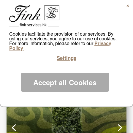
✕
Cookies facilitate the provision of our services. By
using our services, you agree to our use of cookies.
For more information, please refer to our
Privacy
Policy
.
Settings
Accept all Cookies
香港仿真綠化牆
花藝創建