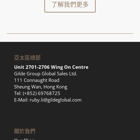
了解我們更多
亞太區總部
Unit 2701-2706 Wing On Centre
Gilde Group Global Sales Ltd.
111 Connaught Road
Sheung Wan, Hong Kong
Tel: (+852) 69768725
E-Mail:
ruby.li@gildeglobal.com
關於我們