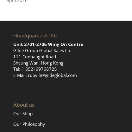
April 2010
Headquarter APAC
Unit 2701-2706 Wing On Centre
Gilde Group Global Sales Ltd.
111 Connaught Road
Sheung Wan, Hong Kong
Tel: (+852) 69768725
E-Mail:
ruby.li@gildeglobal.com
About us
Our Shop
Our Philosophy