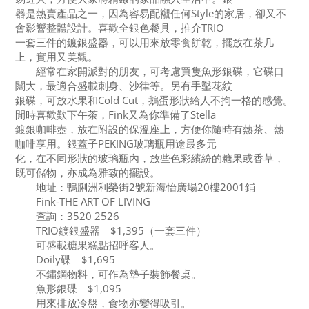
器是熱賣產品之一，因為容易配襯任何Style的家居，卻又不
會影響整體設計。喜歡全銀色餐具，推介TRIO
一套三件的鍍銀盛器，可以用來放零食餅乾，擺放在茶几
上，實用又美觀。
經常在家開派對的朋友，可考慮買隻魚形銀碟，它碟口
闊大，最適合盛載刺身、沙律等。另有手鑿花紋
銀碟，可放水果和Cold Cut，鵝蛋形狀給人不拘一格的感覺。
閒時喜歡歎下午茶，Fink又為你準備了Stella
鍍銀咖啡壺，放在附設的保溫座上，方便你隨時有熱茶、熱
咖啡享用。銀蓋子PEKING玻璃瓶用途最多元
化，在不同形狀的玻璃瓶內，放些色彩繽紛的糖果或香草，
既可儲物，亦成為雅致的擺設。
地址：鴨脷洲利榮街2號新海怡廣場20樓2001鋪
Fink-THE ART OF LIVING
查詢：3520 2526
TRIO鍍銀盛器 $1,395（一套三件）
可盛載糖果糕點招呼客人。
Doily碟 $1,695
不鏽鋼物料，可作為墊子裝飾餐桌。
魚形銀碟 $1,095
用來排放冷盤，食物亦變得吸引。