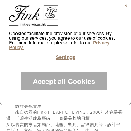
✕
Cookies facilitate the provision of our services. By
using our services, you agree to our use of cookies.
Yahoo online
For more information, please refer to our
Privacy
Policy
.
by
ayazdtchi
|
Feb 22, 2013
|
Public Relations
|
0
Settings
comments
Accept all Cookies
(綜合報道)(星島日報報道)散發着銀光的不鏽鋼及鍍銀家品，
初看冷若冰霜，但當它配上其他物料如玻璃、
水晶、陶瓷，立即變得剛柔並濟，而且是裝飾家居的好幫
手。文：Carmen
設計美觀實用
來自德國的Fink-THE ART OF LIVING，2006年才進駐香
港，「讓生活成為藝術」一直是品牌的目標，
所以售賣的家品如燭台、花瓶、餐具、品酒器具等，設計平
易近人，方便大家將精緻的家品融入生活中。銀